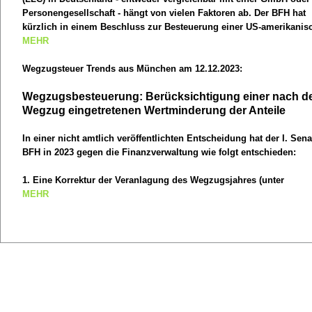
Personengesellschaft - hängt von vielen Faktoren ab. Der BFH hat
kürzlich in einem Beschluss zur Besteuerung einer US-amerikanis
Limited Liability Company (LLC) nochmals bestätigt, eine rechtlic
MEHR
wirtschaftliche Gesamtwürdigung der maßgebenden ausländische
Bestimmungen über die Organisation und Struktur der Gesellschaf
Wegzugsteuer Trends aus München am 12.12.2023:
deren konkrete Ausformung in der Satzung dieser Gesellschaft no
Wegzugsbesteuerung: Berücksichtigung einer nach 
ist, um eine Einordnung in das deutsche Steuerrechtssystem zu
Wegzug eingetretenen Wertminderung der Anteile
ermöglichen.
In einer nicht amtlich veröffentlichten Entscheidung hat der I. Sena
BFH in 2023 gegen die Finanzverwaltung wie folgt entschieden:
1. Eine Korrektur der Veranlagung des Wegzugsjahres (unter
Neuberechnung des fiktiven Veräußerungsgewinns im
MEHR
Wegzugszeitpunkt), weil die nach dem Wegzug eingetretene
Wertminderung der Anteile "bei der Einkommensbesteuerung durc
Zuzugsstaat nicht berücksichtigt" wurde, setzt nicht voraus, dass d
nicht zur Abgabe einer Steuererklärung verpflichtete Steuerpflichti
Berücksichtigung der Wertminderung im Zuzugsstaat erfolglos bea
hat.