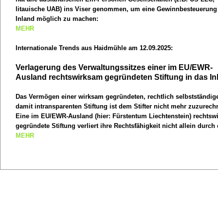
litauische UAB) ins Viser genommen, um eine Gewinnbesteuerung
Inland möglich zu machen:
MEHR
"Durch die Ausübung von Leitungsfunktionen im Homeoffice kann
eine Geschäftsleitungsbetriebsstätte begründet werden. So hat jed
Internationale Trends aus Haidmühle am 12.09.2025:
gewerbliche Unternehmen
Verlagerung des Verwaltungssitzes einer im EU/EWR-
Ausland rechtswirksam gegründeten Stiftung in das In
Das Vermögen einer wirksam gegründeten, rechtlich selbstständig
damit intransparenten Stiftung ist dem Stifter nicht mehr zuzurech
Eine im EU/EWR-Ausland (hier: Fürstentum Liechtenstein) rechtsw
gegründete Stiftung verliert ihre Rechtsfähigkeit nicht allein durch 
Verlagerung des Verwaltungssitzes in das Inland.
MEHR
Ist ein Erwerbszweck gegeben, da die Stiftung unter anderem eine
Photovoltaikanlage im Inland betreibt, ist die Stiftung als „sonstig
juristische Person” i. S. d. Art. 54 Abs. 2 AEUV anzusehen, die sic
die Niederlassungsfreiheit berufen kann.